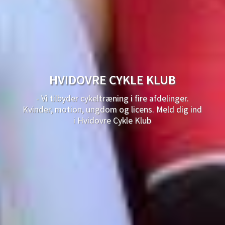
HVIDOVRE CYKLE KLUB
- Vi tilbyder cykeltræning i fire afdelinger.
Kvinder, motion, ungdom og licens. Meld dig ind
i Hvidovre Cykle Klub