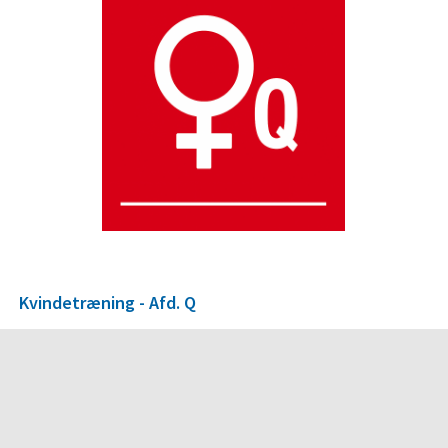
Kvindetræning - Afd. Q
Kom og vær med i et stærkt kvindefællesskab på to hjul!
Her handler det om både træning og grin – vi cykler sammen, lærer
teknik og bygger styrke.
📍
Tirsdag kl. 17.00
Springvandet ved Hvidovre Rådhus