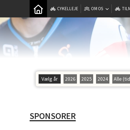
CYKELLEJE
OM OS
TIL
Vælg år
2026
2025
2024
Alle (ti
SPONSORER