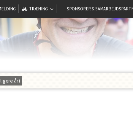
MELDING
TRÆNING
SPONSORER & SAMARBEJDSPART
dligere år)