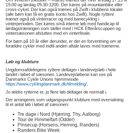
19.00 og lørdag 09.30-1200. Der køres på mountainbike eller
cross-cykel. Der kan også trænes på Zwift i klubbens lokaler
(alle børn kan få en gratis konto hos Zwift). Nogle ryttere
træner også på vinterracer og med banecykling i
vinterperioden. Der køres små interne løb med handicap til
lørdagstræningen som tæller med i HCK Efterårscuppen og
vintersæsonen afsluttes med en vinterfinale.
For børn på 10 år eller derunder, er der en forventning om at
forældre cykler med indtil anden aftale laves med trænerne.
Løb og klubture
Ungdomsafdelingens ryttere deltager i landevejsløb i hele
landet i løbet af sæsonen. Landevejsløbene kan ses på
Danmarks Cykle Unions hjemmeside
https://www.cyklingdanmark.dk/tilmelding/
.
Jo ældre rytterne er, jo flere løb deltager de normalt i.
Der arrangeres som udgangspunkt klubture med overnatning
til et antal løb i løbet af sæsonen:
Tre dage i Nord (Hjørring, Thy, Aalborg)
Tour de Himmelfart (Odder)
Pinsecup (Horsens, Herning, Randers)
Randers Bike Week