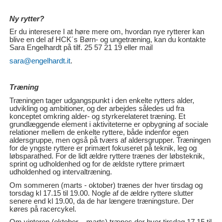
Ny rytter?
Er du interesere I at høre mere om, hvordan nye rytterer kan
blive en del af HCK´s Børn- og ungetræning, kan du kontakte
Sara Engelhardt på tilf.
25 57 21 19 eller mail
sara@engelhardt.it
.
Træning
Træningen tager udgangspunkt i den enkelte rytters alder,
udvikling og ambitioner, og der arbejdes således ud fra
konceptet omkring alder- og styrkerelateret træning. Et
grundlæggende element i aktiviteterne er opbygning af sociale
relationer mellem de enkelte ryttere, både indenfor egen
aldersgruppe, men også på tværs af aldersgrupper. Træningen
for de yngste ryttere er primært fokuseret på teknik, leg og
løbsparathed. For de lidt ældre ryttere trænes der løbsteknik,
sprint og udholdenhed og for de ældste ryttere primært
udholdenhed og intervaltræning.
Om sommeren (marts - oktober) trænes der hver tirsdag og
torsdag kl 17.15 til 19.00. Nogle af de ældre ryttere slutter
senere end kl 19.00, da de har længere træningsture. Der
køres på racercykel.
Om vinteren (oktober – marts) trænes der hver tirsdag 17.15 til