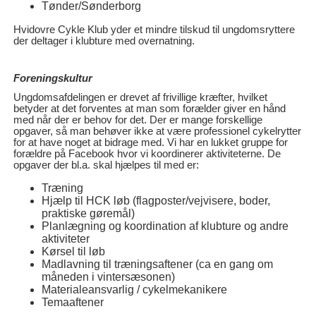
Tønder/Sønderborg
Hvidovre Cykle Klub yder et mindre tilskud til ungdomsryttere
der deltager i klubture med overnatning.
Foreningskultur
Ungdomsafdelingen er drevet af frivillige kræfter, hvilket
betyder at det forventes at man som forælder giver en hånd
med når der er behov for det. Der er mange forskellige
opgaver, så man behøver ikke at være professionel cykelrytter
for at have noget at bidrage med. Vi har en lukket gruppe for
forældre på Facebook hvor vi koordinerer aktiviteterne. De
opgaver der bl.a. skal hjælpes til med er:
Træning
Hjælp til HCK løb (flagposter/vejvisere, boder,
praktiske gøremål)
Planlægning og koordination af klubture og andre
aktiviteter
Kørsel til løb
Madlavning til træningsaftener (ca en gang om
måneden i vintersæsonen)
Materialeansvarlig / cykelmekanikere
Temaaftener