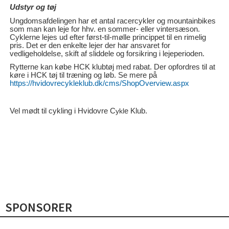
Udstyr og tøj
Ungdomsafdelingen har et antal racercykler og mountainbikes
som man kan leje for hhv. en sommer- eller vintersæson.
Cyklerne lejes ud efter først-til-mølle princippet til en rimelig
pris. Det er den enkelte lejer der har ansvaret for
vedligeholdelse, skift af sliddele og forsikring i lejeperioden.
Rytterne kan købe HCK klubtøj med rabat. Der opfordres til at
køre i HCK tøj til træning og løb. Se mere på
https://hvidovrecykleklub.dk/cms/ShopOverview.aspx
Vel mødt til cykling i Hvidovre C
e Klub.
ykl
SPONSORER